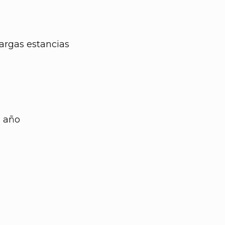
largas estancias
l año