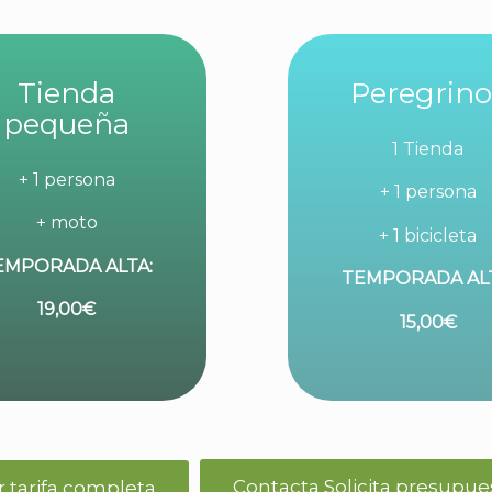
Tienda
Peregrino
pequeña
1 Tienda
+
1 persona
+
1 persona
+
moto
+
1 bicicleta
EMPORADA ALTA:
TEMPORADA ALT
19,00€
15,00€
Contacta Solicita presupue
r tarifa completa