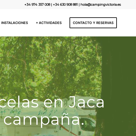
+34 974 357 008
|
+34 630 908 881
|
hola@campingvictoria.es
E INSTALACIONES
+ ACTIVIDADES
CONTACTO Y RESERVAS
celas en Jaca
e campaña.