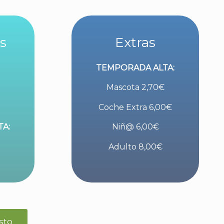
s
Extras
TEMPORADA ALTA:
Mascota 2,70€
Coche Extra 6,00€
A:
Niñ@ 6,00€
Adulto 8,00€
sto