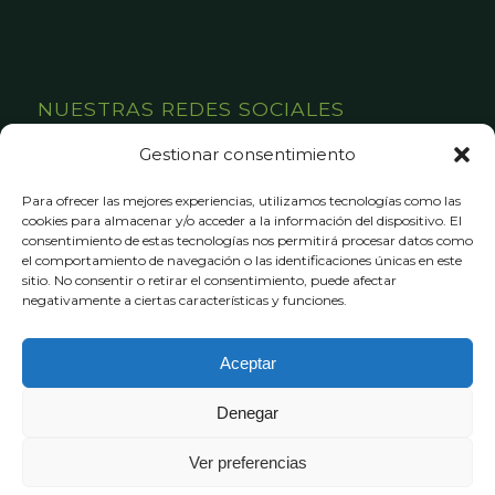
NUESTRAS REDES SOCIALES
Gestionar consentimiento
Para ofrecer las mejores experiencias, utilizamos tecnologías como las
cookies para almacenar y/o acceder a la información del dispositivo. El
consentimiento de estas tecnologías nos permitirá procesar datos como
el comportamiento de navegación o las identificaciones únicas en este
sitio. No consentir o retirar el consentimiento, puede afectar
negativamente a ciertas características y funciones.
© Copyright -
Camping Victoria Jaca
- Estrategia digital por
Vifuture
Agencia de Marketing Digital
Aceptar
Aviso Legal
Política privacidad
Política Cookies
Denegar
Ver preferencias